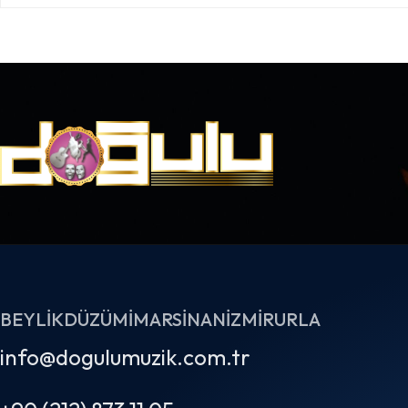
BEYLIKDÜZÜ
MIMARSINAN
İZMIR
URLA
info@dogulumuzik.com.tr