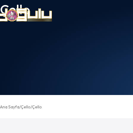
Çello
Ana Sayfa
Çello
Çello