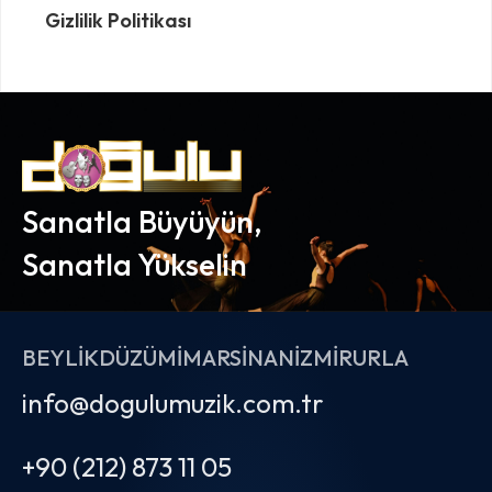
Gizlilik Politikası
Sanatla Büyüyün,
Sanatla Yükselin
BEYLIKDÜZÜ
MIMARSINAN
İZMIR
URLA
info@dogulumuzik.com.tr
+90 (212) 873 11 05