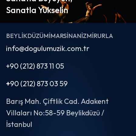
Sanatla Yükselin
BEYLIKDÜZÜ
MIMARSINAN
İZMIR
URLA
info@dogulumuzik.com.tr
+90 (212) 873 11 05
+
90 (212) 873 03 59
Barış Mah. Çiftlik Cad. Adakent
Villaları No:58-59 Beylikdüzü /
İstanbul