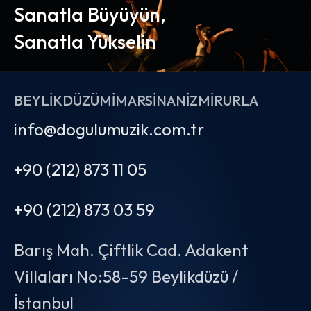
Sanatla Büyüyün,
Sanatla Yükselin
BEYLIKDÜZÜ
MIMARSINAN
İZMIR
URLA
info@dogulumuzik.com.tr
+90 (212) 873 11 05
+
90 (212) 873 03 59
Barış Mah. Çiftlik Cad. Adakent
Villaları No:58-59 Beylikdüzü /
İstanbul