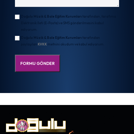
Doğulu Müzik & Bale Eğitim Kurumları
tarafından, tarafıma
Elektronik İleti (E-Posta) ve SMS gönderilmesini kabul
ediyorum.
Doğulu Müzik & Bale Eğitim Kurumları
tarafından
paylaşılan
KVKK
metnini okudum ve kabul ediyorum.